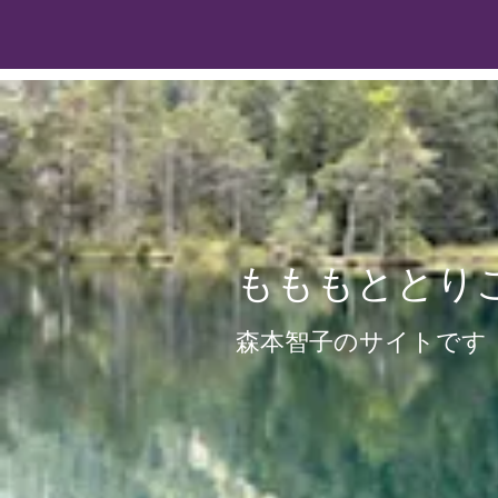
もももととり
森本智子のサイトです