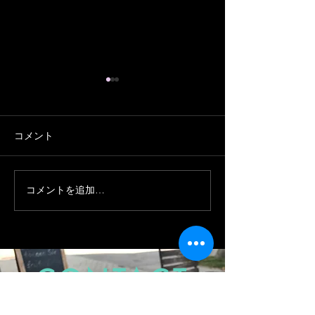
コメント
新年のご挨拶
コメントを追加…
クルーズ船ガイドをしま
した
CONTACT
US